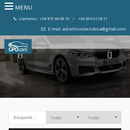
MENU
Llamanos : +34 973 44 68 10 / +34 654 52 58 21
E-mail: automociolacodosa@gmail.com
No slides found, please add some slides