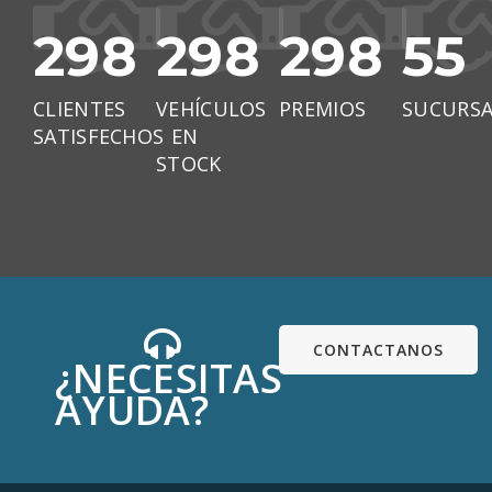
306
306
306
55
CLIENTES
VEHÍCULOS
PREMIOS
SUCURSA
SATISFECHOS
EN
STOCK
CONTACTANOS
¿NECESITAS
AYUDA?